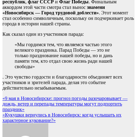
республик
,
флаг СССР
и
Флаг Победы
. Финальным
аккордом этой части смотра стал вынос
знамени
«Новосибирск — Город трудовой доблести»
. Этот момент
стал особенно символичным, поскольку он подчеркивает роль
города в истории нашей страны.
Как сказал один из участников парада:
«Мы гордимся тем, что являемся частью этого
великого праздника. Парад Победы — это не
только празднование нашей победы, но и дань
памяти тем, кто отдал свою жизнь ради нашей
свободы»
. Это чувство гордости и благодарности объединяет всех
участников и зрителей парада, делая это событие
действительно незабываемым.
Навигация
«9 мая в Новосибирске: прогноз погоды разочаровывает —
дождь, ветер и перепады температуры могут подпортить
по
праздник»
записям
«Кукушки вернулись в Новосибирск: когда услышать их
характерное кукование?»