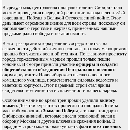
В среду, 6 мая, центральная площадь столицы Сибири стала
местом проведения очередной репетиции парада в честь 81-й
годовщины Победы в Великой Отечественной войне. Этот
день имеет огромное значение для всей страны, поскольку он
напоминает о героизме и жертвах, принесенных нашими
предками ради свободы и независимости.
В этот раз организаторы решили сосредоточиться на
слаженности действий личного состава, поэтому мероприятие
прошло без участия военной техники. По главному проспекту
города торжественным маршем прошли только пешие
колонны. В смотре приняли участие
офицеры и солдаты
общевойскового объединения Центрального военного
округа
, курсанты Новосибирского высшего военного
командного училища, представители силовых ведомств и
кадетских корпусов. Этот парадный строй стал ярким
свидетельством единства и сплоченности нашего народа.
Особое внимание во время тренировки уделили
выносу
знамен
. Десятки курсантов пронесли по площади Ленина
масштабную копию
Знамени Победы
, а также штандарты
Сибирских дивизий, которые внесли решающий вклад в
оборону Москвы и другие ключевые сражения войны. В
парадном строю можно было увидеть
флаги всех союзных