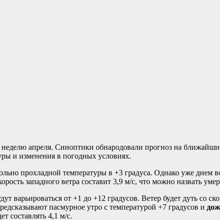
неделю апреля. Синоптики обнародовали прогноз на ближайшие д
уры и изменения в погодных условиях.
овольно прохладной температуры в +3 градуса. Однако уже днем 
корость западного ветра составит 3,9 м/с, что можно назвать уме
дут варьироваться от +1 до +12 градусов. Ветер будет дуть со ско
предсказывают пасмурное утро с температурой +7 градусов и
дож
т составлять 4,1 м/с.