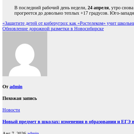
В последний рабочий день недели,
24 апреля
, утро снов
прогреется до довольно теплых +17 градусов. Юго-западны
Навигация
«Защитите детей от киберугроз: как «Ростелеком» учит школьн
Обновление дорожной разметки в Новосибирске
по
записям
От
admin
Похожая запись
Новости
Новый предмет в школах: изменения в образовании и ЕГЭ 
Авг 7, 2026
admin