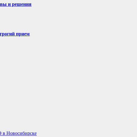
овы и решения
строгий прием
Э в Новосибирске