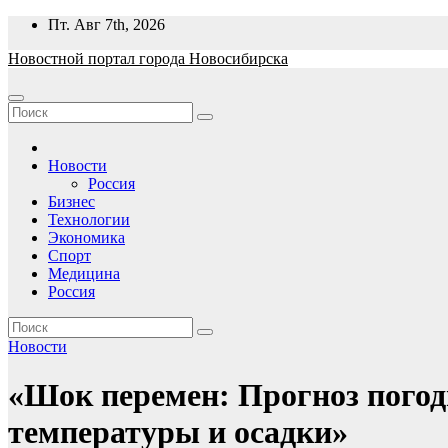
Перейти
Пт. Авг 7th, 2026
к
Новостной портал города Новосибирска
содержимому
Новости
Россия
Бизнес
Технологии
Экономика
Спорт
Медицина
Россия
Новости
«Шок перемен: Прогноз погод
температуры и осадки»