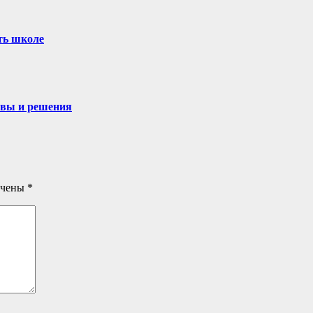
ть школе
овы и решения
ечены
*