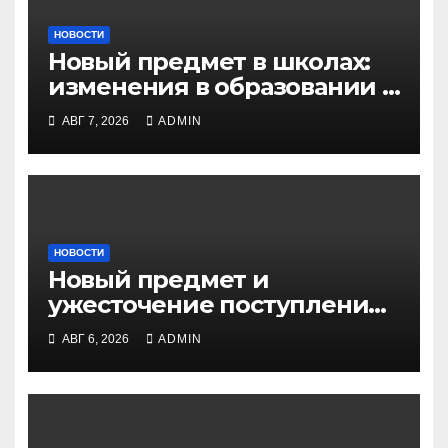
НОВОСТИ
Новый предмет в школах:
изменения в образовании и
ЕГЭ в Новосибирске
АВГ 7, 2026
ADMIN
НОВОСТИ
Новый предмет и
ужесточение поступления
в вузы: что ждать школе
АВГ 6, 2026
ADMIN