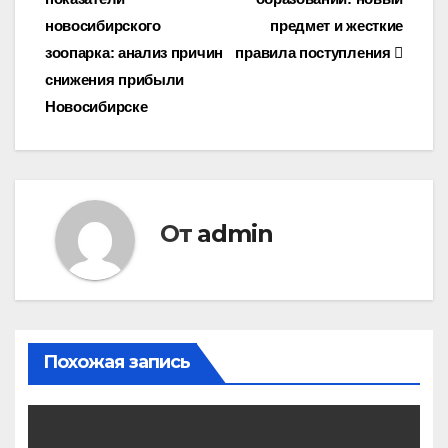
по
новосибирского
предмет и жесткие
записям
зоопарка: анализ причин
правила поступления
снижения прибыли
Новосибирске
От
admin
Похожая запись