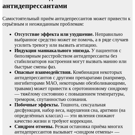
антидепрессантами
Самостоятельный приём антидепрессантов может привести к
серьёзным и неожиданным проблемам:
Отсутствие эффекта или ухудшение.
Неправильно
выбранное средство может не помочь, а в ряде случаев
усилить тревогу или вызвать агитацию.
Индукция маниакального эпизода.
У пациентов с
биполярным расстройством антидепрессанты без
стабилизаторов настроения могут вызвать манию или
быстрые смены фаз.
Опасные взаимодействия.
Комбинация некоторых
антидепрессантов с другими препаратами (например,
ингибиторами МАО, некоторыми обезболивающими,
травами) может привести к серотониновому синдрому
— тяжёлому состоянию с повышением температуры,
тремором, спутанностью сознания.
Побочные эффекты.
Тошнота, сексуальная
дисфункция, набор веса, нарушения сна, аритмии (на
определённых классах) — эти явления снижают
качество жизни и требуют коррекции.
Синдром отмены.
Резкая остановка приёма многих
антидепрессантов вызывает «синдром отмены» —