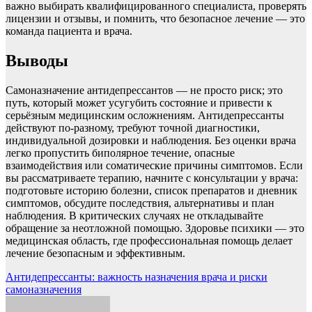
важно выбирать квалифицированного специалиста, проверять
лицензии и отзывы, и помнить, что безопасное лечение — это
команда пациента и врача.
Выводы
Самоназначение антидепрессантов — не просто риск; это
путь, который может усугубить состояние и привести к
серьёзным медицинским осложнениям. Антидепрессанты
действуют по-разному, требуют точной диагностики,
индивидуальной дозировки и наблюдения. Без оценки врача
легко пропустить биполярное течение, опасные
взаимодействия или соматические причины симптомов. Если
вы рассматриваете терапию, начните с консультации у врача:
подготовьте историю болезни, список препаратов и дневник
симптомов, обсудите последствия, альтернативы и план
наблюдения. В критических случаях не откладывайте
обращение за неотложной помощью. Здоровье психики — это
медицинская область, где профессиональная помощь делает
лечение безопасным и эффективным.
Навигация
Антидепрессанты: важность назначения врача и риски
самоназначения
по