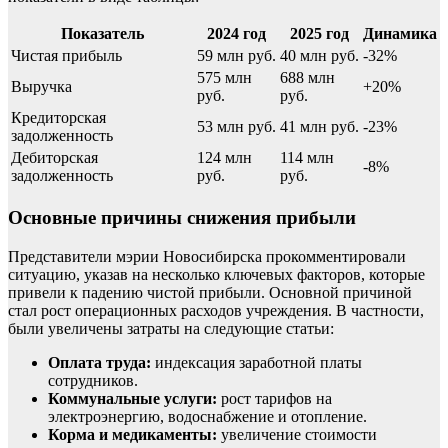
Показатель
2024 год
2025 год
Динамика
Чистая прибыль
59 млн руб.
40 млн руб.
-32%
575 млн
688 млн
Выручка
+20%
руб.
руб.
Кредиторская
53 млн руб.
41 млн руб.
-23%
задолженность
Дебиторская
124 млн
114 млн
-8%
задолженность
руб.
руб.
Основные причины снижения прибыли
Представители мэрии Новосибирска прокомментировали
ситуацию, указав на несколько ключевых факторов, которые
привели к падению чистой прибыли. Основной причиной
стал рост операционных расходов учреждения. В частности,
были увеличены затраты на следующие статьи:
Оплата труда:
индексация заработной платы
сотрудников.
Коммунальные услуги:
рост тарифов на
электроэнергию, водоснабжение и отопление.
Корма и медикаменты:
увеличение стоимости