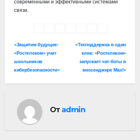
современными и эффективными системами
связи.
Навигация
«Защитим будущее:
«Техподдержка в один
«Ростелеком» учит
клик: «Ростелеком»
по
школьников
запускает чат-боты в
записям
кибербезопасности»
мессенджере Max!»
От
admin