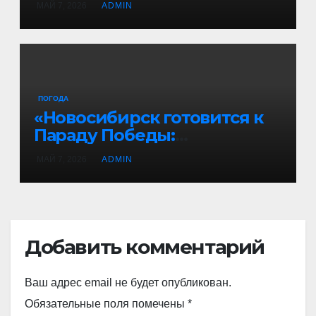
МАЙ 7, 2026
ADMIN
кукование?»
ПОГОДА
«Новосибирск готовится к
Параду Победы:
Торжественная репетиция
МАЙ 7, 2026
ADMIN
на главной площади
города!»
Добавить комментарий
Ваш адрес email не будет опубликован.
Обязательные поля помечены
*